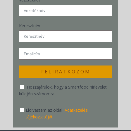
Keresztnév
F E L I R A T K O Z O M
Hozzájárulok, hogy a Smartfood hírlevelet
küldjön számomra.
Elolvastam az oldal
Adatkezelési
tájékoztatóját
.