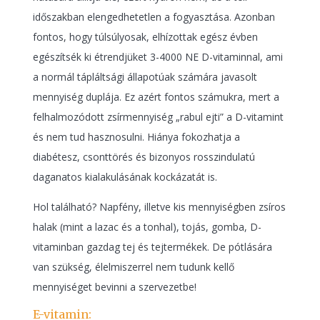
időszakban elengedhetetlen a fogyasztása. Azonban
fontos, hogy túlsúlyosak, elhízottak egész évben
egészítsék ki étrendjüket 3-4000 NE D-vitaminnal, ami
a normál tápláltsági állapotúak számára javasolt
mennyiség duplája. Ez azért fontos számukra, mert a
felhalmozódott zsírmennyiség „rabul ejti” a D-vitamint
és nem tud hasznosulni. Hiánya fokozhatja a
diabétesz, csonttörés és bizonyos rosszindulatú
daganatos kialakulásának kockázatát is.
Hol található? Napfény, illetve kis mennyiségben zsíros
halak (mint a lazac és a tonhal), tojás, gomba, D-
vitaminban gazdag tej és tejtermékek. De pótlására
van szükség, élelmiszerrel nem tudunk kellő
mennyiséget bevinni a szervezetbe!
E-vitamin: