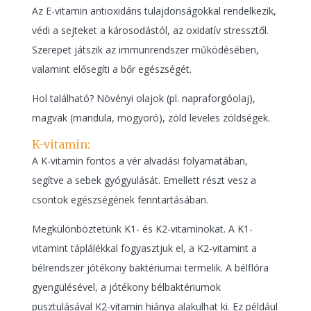
Az E-vitamin antioxidáns tulajdonságokkal rendelkezik,
védi a sejteket a károsodástól, az oxidatív stressztől.
Szerepet játszik az immunrendszer működésében,
valamint elősegíti a bőr egészségét.
Hol található? Növényi olajok (pl. napraforgóolaj),
magvak (mandula, mogyoró), zöld leveles zöldségek.
K-vitamin:
A K-vitamin fontos a vér alvadási folyamatában,
segítve a sebek gyógyulását. Emellett részt vesz a
csontok egészségének fenntartásában.
Megkülönböztetünk K1- és K2-vitaminokat. A K1-
vitamint táplálékkal fogyasztjuk el, a K2-vitamint a
bélrendszer jótékony baktériumai termelik. A bélflóra
gyengülésével, a jótékony bélbaktériumok
pusztulásával K2-vitamin hiánya alakulhat ki. Ez például