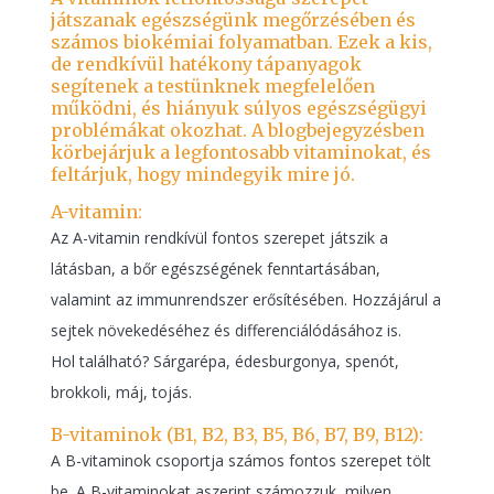
játszanak egészségünk megőrzésében és
számos biokémiai folyamatban. Ezek a kis,
de rendkívül hatékony tápanyagok
segítenek a testünknek megfelelően
működni, és hiányuk súlyos egészségügyi
problémákat okozhat. A blogbejegyzésben
körbejárjuk a legfontosabb vitaminokat, és
feltárjuk, hogy mindegyik mire jó.
A-vitamin:
Az A-vitamin rendkívül fontos szerepet játszik a
látásban, a bőr egészségének fenntartásában,
valamint az immunrendszer erősítésében. Hozzájárul a
sejtek növekedéséhez és differenciálódásához is.
Hol található? Sárgarépa, édesburgonya, spenót,
brokkoli, máj, tojás.
B-vitaminok (B1, B2, B3, B5, B6, B7, B9, B12):
A B-vitaminok csoportja számos fontos szerepet tölt
be. A B-vitaminokat aszerint számozzuk, milyen