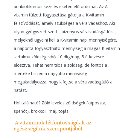
antibiotikumos kezelés esetén előfordulhat. Az A-
vitamin túlzott fogyasztása gátolja a K-vitamin
felszívódását, amely szükséges a véralvadáshoz. Aki
olyan gyógyszert szed – bizonyos véralvadásgátlók -,
melyeknél ügyelni kell a K-vitamin napi mennyiségére,
a naponta fogyasztható mennyiség a magas K-vitamin
tartalmú zöldségekből 10 dkg/nap, 5 étkezésre
elosztva. Tehát nem tilos a zöldség, de fontos a
mértéke hiszen a nagyobb mennyiség
megakadályozza, hogy kifejtse a véralvadásgátló a
hatást.
Hol található? Zöld leveles zöldségek (káposzta,
spenót), brokkoli, máj, tojás.
A vitaminok létfontosságúak az
egészségünk szempontjából.