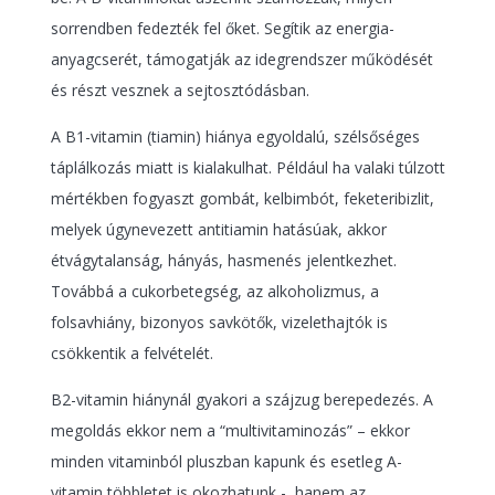
sorrendben fedezték fel őket. Segítik az energia-
anyagcserét, támogatják az idegrendszer működését
és részt vesznek a sejtosztódásban.
A B1-vitamin (tiamin) hiánya egyoldalú, szélsőséges
táplálkozás miatt is kialakulhat. Például ha valaki túlzott
mértékben fogyaszt gombát, kelbimbót, feketeribizlit,
melyek úgynevezett antitiamin hatásúak, akkor
étvágytalanság, hányás, hasmenés jelentkezhet.
Továbbá a cukorbetegség, az alkoholizmus, a
folsavhiány, bizonyos savkötők, vizelethajtók is
csökkentik a felvételét.
B2-vitamin hiánynál gyakori a szájzug berepedezés. A
megoldás ekkor nem a “multivitaminozás” – ekkor
minden vitaminból pluszban kapunk és esetleg A-
vitamin többletet is okozhatunk -, hanem az