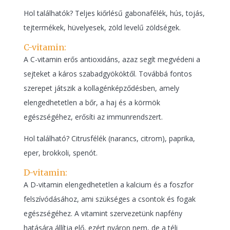
Hol találhatók? Teljes kiőrlésű gabonafélék, hús, tojás,
tejtermékek, hüvelyesek, zöld levelű zöldségek.
C-vitamin:
A C-vitamin erős antioxidáns, azaz segít megvédeni a
sejteket a káros szabadgyököktől. Továbbá fontos
szerepet játszik a kollagénképződésben, amely
elengedhetetlen a bőr, a haj és a körmök
egészségéhez, erősíti az immunrendszert.
Hol található? Citrusfélék (narancs, citrom), paprika,
eper, brokkoli, spenót.
D-vitamin:
A D-vitamin elengedhetetlen a kalcium és a foszfor
felszívódásához, ami szükséges a csontok és fogak
egészségéhez. A vitamint szervezetünk napfény
hatására állítja elő, ezért nyáron nem, de a téli