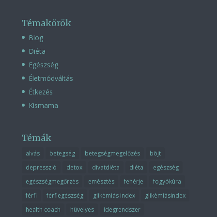
Témakörök
Blog
Diéta
Egészség
Életmódváltás
Étkezés
Kismama
Témák
alvás
betegség
betegségmegelőzés
böjt
depresszió
detox
divatdiéta
diéta
egészség
egészségmegőrzés
emésztés
fehérje
fogyókúra
férfi
férfiegészség
glikémiás index
glikémiásindex
health coach
hüvelyes
idegrendszer