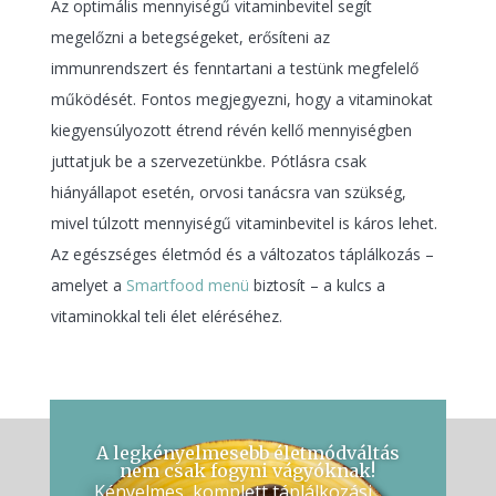
Az optimális mennyiségű vitaminbevitel segít
megelőzni a betegségeket, erősíteni az
immunrendszert és fenntartani a testünk megfelelő
működését. Fontos megjegyezni, hogy a vitaminokat
kiegyensúlyozott étrend révén kellő mennyiségben
juttatjuk be a szervezetünkbe. Pótlásra csak
hiányállapot esetén, orvosi tanácsra van szükség,
mivel túlzott mennyiségű vitaminbevitel is káros lehet.
Az egészséges életmód és a változatos táplálkozás –
amelyet a
Smartfood menü
biztosít – a kulcs a
vitaminokkal teli élet eléréséhez.
A legkényelmesebb életmódváltás
nem csak fogyni vágyóknak!
Kényelmes, komplett táplálkozási