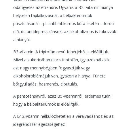
odafigyelés az étrendre. Ugyanis a B2- vitamin hiánya
helytelen táplálkozásnál, a bélbaktériumok
pusztulásánál – pl. antibiotikumos kúra esetén – fordul
elő, de antidepresszánsok, az alkoholizmus is fokozzák
a hiányát.
B3-vitamin: A triptofán nevű fehérjéből is előállítjuk.
Mivel a kukoricában nincs triptofán, így azoknál akik
azt nagy mennyiségben fogyasztják vagy
alkoholproblémájuk van, gyakori a hiánya. Tünete
bőrgyulladás, hasmenés, elbutulás.
A pantoténsavról, azaz B5-vitaminról
érdemes tudni,
hogy a bélbaktériumok is előállítják.
A B12-vitamin nélkülözhetetlen a véralvadáshoz és az
idegrendszer egészségéhez.