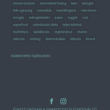
immunrendszer
intermittent fasting
keto
ketogén
lelki egészség
mentalitás
mentálhigiéné
mikrobiom
mozgás
méregtelenítés
paleo
reggeli
rost
superfood
szétválasztó diéta
teljes kiőrlésű
tisztítókúra
táplálkozás
vegetáriánus
vitamin
változás
zöldség
életmódváltás
étkezés
étrend
Adatkezelési tájékoztató
ÉTKEZZ OKOSAN! A SMARTFOOD ÉLETMÓDVÁLTÓ