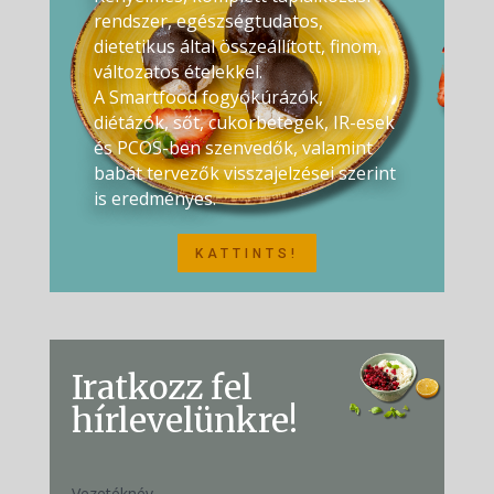
rendszer, egészségtudatos,
dietetikus által összeállított, finom,
változatos ételekkel.
A Smartfood fogyókúrázók,
diétázók, sőt, cukorbetegek, IR-esek
és PCOS-ben szenvedők, valamint
babát tervezők visszajelzései szerint
is eredményes.
KATTINTS!
Iratkozz fel
hírlevelünkre!
Vezetéknév