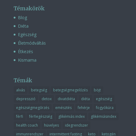
Témakörök
Blog
Diéta
Egészség
Életmódváltás
Étkezés
Kismama
Témák
alvás
betegség
betegségmegelőzés
böjt
depresszió
detox
divatdiéta
diéta
egészség
egészségmegőrzés
emésztés
fehérje
fogyókúra
férfi
férfiegészség
glikémiás index
glikémiásindex
health coach
hüvelyes
idegrendszer
immunrendszer
intermittent fasting
keto
ketogén