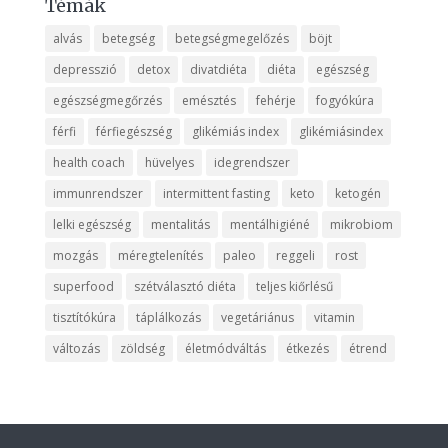
Témák
alvás
betegség
betegségmegelőzés
böjt
depresszió
detox
divatdiéta
diéta
egészség
egészségmegőrzés
emésztés
fehérje
fogyókúra
férfi
férfiegészség
glikémiás index
glikémiásindex
health coach
hüvelyes
idegrendszer
immunrendszer
intermittent fasting
keto
ketogén
lelki egészség
mentalitás
mentálhigiéné
mikrobiom
mozgás
méregtelenítés
paleo
reggeli
rost
superfood
szétválasztó diéta
teljes kiőrlésű
tisztítókúra
táplálkozás
vegetáriánus
vitamin
változás
zöldség
életmódváltás
étkezés
étrend