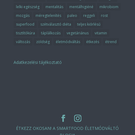
lelki egészség
mentalitás
mentálhigiéné
mikrobiom
mozgás
méregtelenítés
paleo
reggeli
rost
superfood
szétválasztó diéta
teljes kiőrlésű
tisztítókúra
táplálkozás
vegetáriánus
vitamin
változás
zöldség
életmódváltás
étkezés
étrend
Adatkezelési tájékoztató
ÉTKEZZ OKOSAN! A SMARTFOOD ÉLETMÓDVÁLTÓ