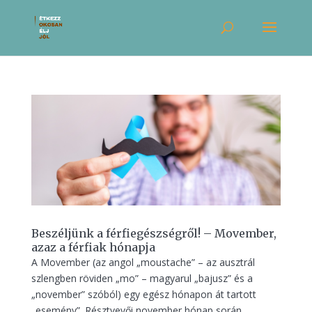
Beszéljünk a férfiegészségről! – Movember,
azaz a férfiak hónapja
A Movember (az angol „moustache” – az ausztrál
szlengben röviden „mo” – magyarul „bajusz” és a
„november” szóból) egy egész hónapon át tartott
„esemény”. Résztvevői november hónap során