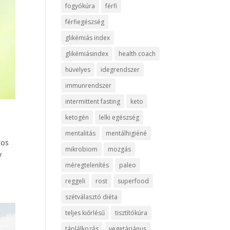
fogyókúra
férfi
férfiegészség
glikémiás index
glikémiásindex
health coach
hüvelyes
idegrendszer
immunrendszer
intermittent fasting
keto
ketogén
lelki egészség
mentalitás
mentálhigiéné
tos
mikrobiom
mozgás
y
méregtelenítés
paleo
reggeli
rost
superfood
szétválasztó diéta
teljes kiőrlésű
tisztítókúra
táplálkozás
vegetáriánus