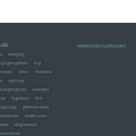
mák
Adatkezelési tájékoztató
ás
betegség
egségmegelőzés
böjt
resszió
detox
divatdiéta
ta
egészség
szségmegőrzés
emésztés
érje
fogyókúra
férfi
fiegészség
glikémiás index
kémiásindex
health coach
elyes
idegrendszer
unrendszer