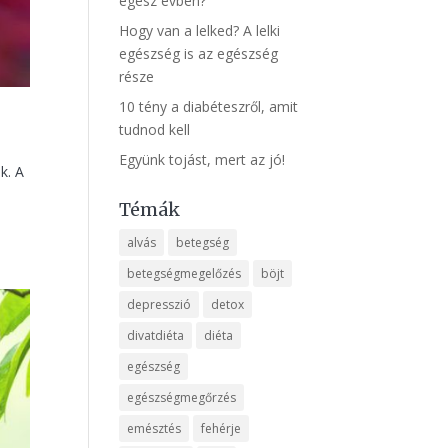
egész évben?
Hogy van a lelked? A lelki
egészség is az egészség
része
10 tény a diabéteszről, amit
tudnod kell
Együnk tojást, mert az jó!
k. A
Témák
alvás
betegség
betegségmegelőzés
böjt
depresszió
detox
divatdiéta
diéta
egészség
egészségmegőrzés
emésztés
fehérje