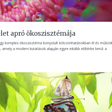
let apró ökoszisztémája
 egy komplex ökoszisztéma bonyolult kölcsönhatásokban él és működi
r, amely a modern kutatások alapján egyre inkább előtérbe kerül: a