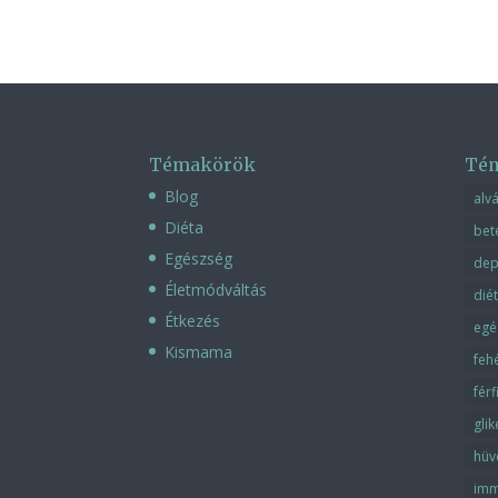
Témakörök
Té
Blog
alv
Diéta
bet
Egészség
dep
Életmódváltás
dié
Étkezés
egé
Kismama
feh
fér
gli
hüv
imm