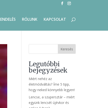
RENDELÉS
RÓLUNK
KAPCSOLAT
Keresés
Legutóbbi
bejegyzések
Miért nehéz az
életmódváltás? Íme 5 tipp,
hogy neked könnyebb legyen!
Lencse, a szupersztár – miért
együnk lencsét újévkor és