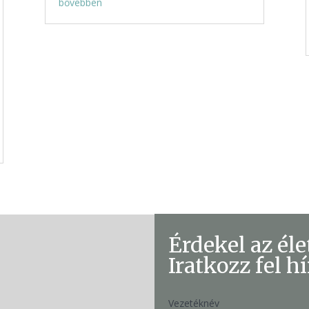
bővebben
Érdekel az él
Iratkozz fel h
Vezetéknév