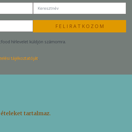
F E L I R A T K O Z O M
food hírlevelet küldjön számomra.
elési tájékoztatóját
.
ételeket tartalmaz.