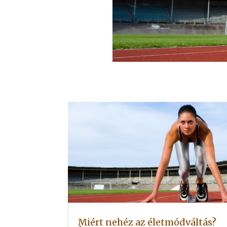
Miért nehéz az életmódváltás?