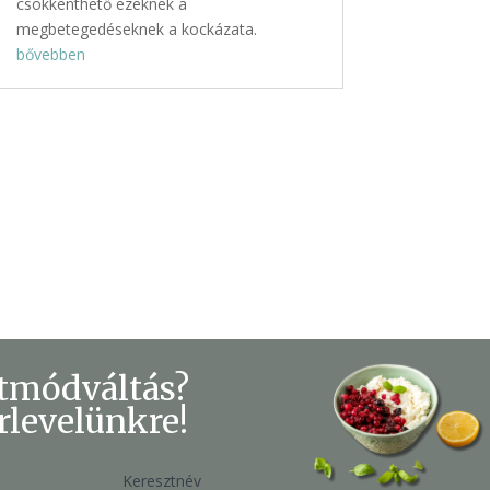
csökkenthető ezeknek a
megbetegedéseknek a kockázata.
bővebben
etmódváltás?
írlevelünkre!
Keresztnév