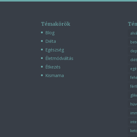
Témakörök
Té
Blog
alv
Diéta
bet
Egészség
dep
Életmódváltás
dié
Étkezés
egé
Kismama
feh
fér
gli
hüv
imm
inte
ket