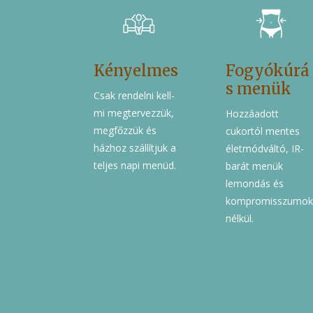
Kényelmes
Fogyókúrá
s menük
Csak rendelni kell-
mi megtervezzük,
Hozzáadott
megfőzzük és
cukortól mentes
házhoz szállítjuk a
életmódváltó, IR-
teljes napi menüd.
barát menük
lemondás és
kompromisszumo
nélkül.