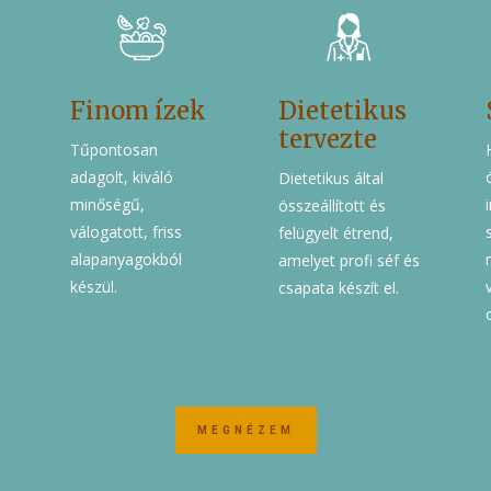
Finom ízek
Dietetikus
tervezte
Tűpontosan
adagolt, kiváló
Dietetikus által
minőségű,
összeállított és
válogatott, friss
felügyelt étrend,
alapanyagokból
amelyet profi séf és
készül.
csapata készít el.
k
MEGNÉZEM