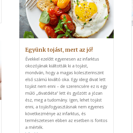
Együnk tojást, mert az jó!
Évekkel ezelőtt egyenesen az infarktus
okozójának kiáltották ki a tojást,
mondván, hogy a magas koleszterinszint
első számú kiváltó oka. Egy ideig divat lett
tojást nem enni – de szerencsére ez is egy
múló „divatdiéta” lett és győzött a józan
ész, meg a tudomány. Igen, lehet tojást
enni, a tojásfogyasztásnak nem egyenes
következménye az infarktus, és
természetesen ebben az esetben is fontos
a mérték.