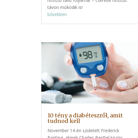
hosszú távú folyamat – cserébe hosszú
távon működik is!
bővebben
10 tény a diabéteszről, amit
tudnod kell
November 14-én született Frederick
Banting, akinek Charles Besttel közös