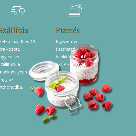
Szállítás
Fizetés
Hétköznap 8 és 13
Egyszerűen
óra között,
fizethetsz
ingyenesen
bankkártyával és
szállítunk a
SZÉP kártyával.
munkahelyedre
vagy az
otthonodba.