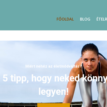
FŐOLDAL
BLOG
ÉTEL
Miért nehéz az életmódváltás?
 5 tipp, hogy neked könn
legyen!