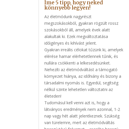
Íme 5 tipp, hogy neked
könnyebb legyen!
Az életmódunk nagyrészt
megszokásokból, gyakran rögzült rossz
szokásokból áll, amelyek évek alatt
alakultak ki. Ezek megváltoztatása
időigényes és kihívást jelent.
Gyakran irreális célokat tűzünk ki, amelyek
elérése hamar elérhetetlennek tűnik, és
nullára csökkenti a lelkesedésünket.
Nehezíti az életmódváltást a támogató
környezet hiánya, az időhiány és bizony a
társadalmi nyomás is. Egyedül, segítség
nélkül szinte lehetetlen változtatni az
életeden!
Tudomásul kell venni azt is, hogy a
látványos eredmények nem azonnal, 1-2
nap vagy hét alatt jelentkeznek. Szükség
van türelemre, mert az életmódváltás