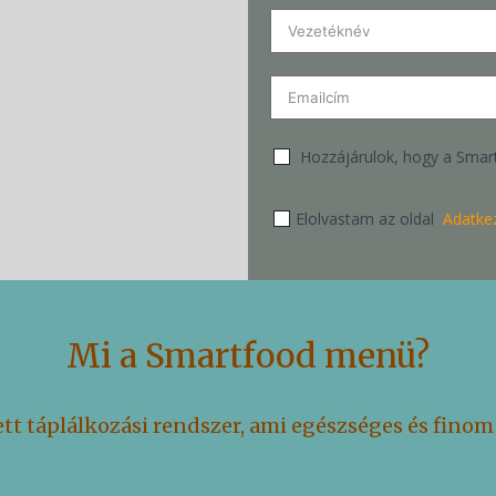
Hozzájárulok, hogy a Smart
Elolvastam az oldal
Adatkez
Mi a Smartfood menü?
t táplálkozási rendszer, ami egészséges és finom 