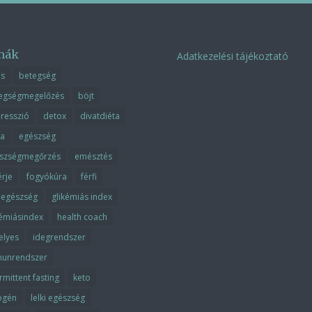
mák
Adatkezelési tájékoztató
ás
betegség
egségmegelőzés
böjt
resszió
detox
divatdiéta
ta
egészség
szségmegőrzés
emésztés
érje
fogyókúra
férfi
fiegészség
glikémiás index
kémiásindex
health coach
elyes
idegrendszer
unrendszer
rmittent fasting
keto
ogén
lelki egészség