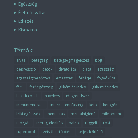
Egészség
Életmódváltás
Étkezés
Kismama
Témák
alvás
betegség
betegségmegelőzés
böjt
depresszió
detox
divatdiéta
diéta
egészség
egészségmegőrzés
emésztés
fehérje
fogyókúra
férfi
férfiegészség
glikémiás index
glikémiásindex
health coach
hüvelyes
idegrendszer
immunrendszer
intermittent fasting
keto
ketogén
lelki egészség
mentalitás
mentálhigiéné
mikrobiom
mozgás
méregtelenítés
paleo
reggeli
rost
superfood
szétválasztó diéta
teljes kiőrlésű