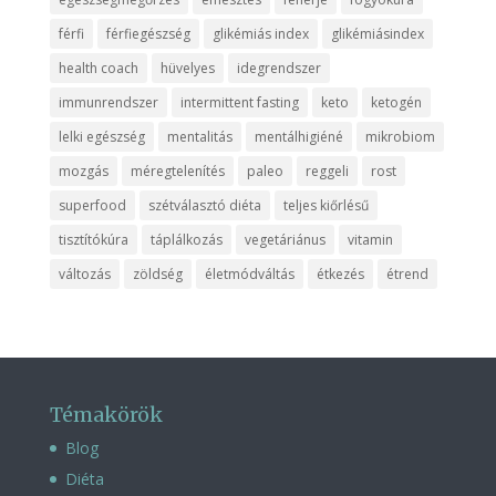
férfi
férfiegészség
glikémiás index
glikémiásindex
health coach
hüvelyes
idegrendszer
immunrendszer
intermittent fasting
keto
ketogén
lelki egészség
mentalitás
mentálhigiéné
mikrobiom
mozgás
méregtelenítés
paleo
reggeli
rost
superfood
szétválasztó diéta
teljes kiőrlésű
tisztítókúra
táplálkozás
vegetáriánus
vitamin
változás
zöldség
életmódváltás
étkezés
étrend
Témakörök
Blog
Diéta