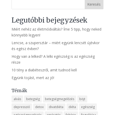
Keresés
Legutóbbi bejegyzések
Miért nehéz az életmódváltás? Íme 5 tipp, hogy neked
könnyebb legyen!
Lencse, a szupersztár – miért együnk lencsét újévkor
és egész évben?
Hogy van a lelked? A lelki egészség is az egészség
része
10 tény a diabéteszről, amit tudnod kell
Együnk tojást, mert az jó!
Témák
alvás
betegség
betegségmegelőzés
böjt
depresszió
detox
divatdiéta
diéta
egészség
egészségmegőrzés
emésztés
fehérje
fogyókúra