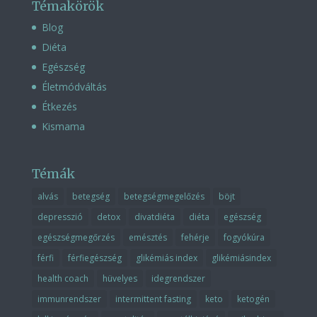
Témakörök
Blog
Diéta
Egészség
Életmódváltás
Étkezés
Kismama
Témák
alvás
betegség
betegségmegelőzés
böjt
depresszió
detox
divatdiéta
diéta
egészség
egészségmegőrzés
emésztés
fehérje
fogyókúra
férfi
férfiegészség
glikémiás index
glikémiásindex
health coach
hüvelyes
idegrendszer
immunrendszer
intermittent fasting
keto
ketogén