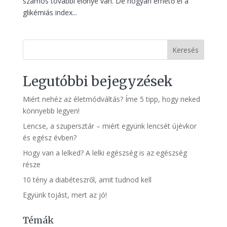
számos további előnye van. De hogyan érhető el a
glikémiás index...
Keresés
Legutóbbi bejegyzések
Miért nehéz az életmódváltás? Íme 5 tipp, hogy neked
könnyebb legyen!
Lencse, a szupersztár – miért együnk lencsét újévkor
és egész évben?
Hogy van a lelked? A lelki egészség is az egészség
része
10 tény a diabéteszről, amit tudnod kell
Együnk tojást, mert az jó!
Témák