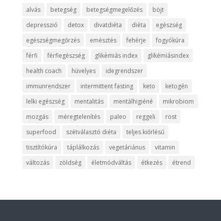
alvás
betegség
betegségmegelőzés
böjt
depresszió
detox
divatdiéta
diéta
egészség
egészségmegőrzés
emésztés
fehérje
fogyókúra
férfi
férfiegészség
glikémiás index
glikémiásindex
health coach
hüvelyes
idegrendszer
immunrendszer
intermittent fasting
keto
ketogén
lelki egészség
mentalitás
mentálhigiéné
mikrobiom
mozgás
méregtelenítés
paleo
reggeli
rost
superfood
szétválasztó diéta
teljes kiőrlésű
tisztítókúra
táplálkozás
vegetáriánus
vitamin
változás
zöldség
életmódváltás
étkezés
étrend