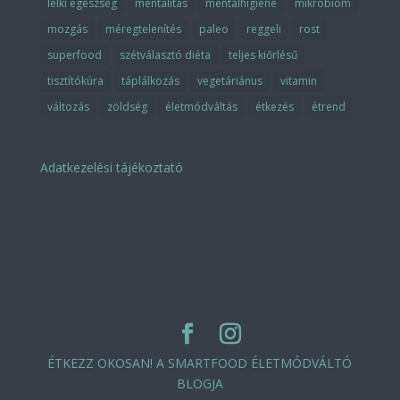
lelki egészség
mentalitás
mentálhigiéné
mikrobiom
mozgás
méregtelenítés
paleo
reggeli
rost
superfood
szétválasztó diéta
teljes kiőrlésű
tisztítókúra
táplálkozás
vegetáriánus
vitamin
változás
zöldség
életmódváltás
étkezés
étrend
Adatkezelési tájékoztató
ÉTKEZZ OKOSAN! A SMARTFOOD ÉLETMÓDVÁLTÓ
BLOGJA