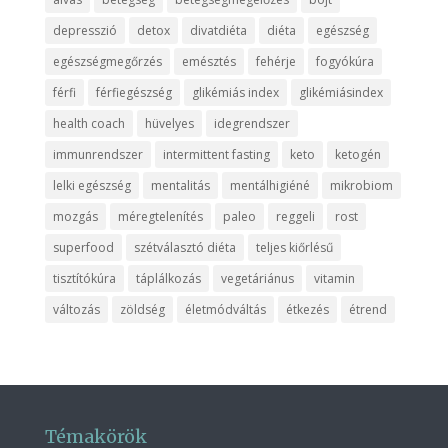
depresszió
detox
divatdiéta
diéta
egészség
egészségmegőrzés
emésztés
fehérje
fogyókúra
férfi
férfiegészség
glikémiás index
glikémiásindex
health coach
hüvelyes
idegrendszer
immunrendszer
intermittent fasting
keto
ketogén
lelki egészség
mentalitás
mentálhigiéné
mikrobiom
mozgás
méregtelenítés
paleo
reggeli
rost
superfood
szétválasztó diéta
teljes kiőrlésű
tisztítókúra
táplálkozás
vegetáriánus
vitamin
változás
zöldség
életmódváltás
étkezés
étrend
Témakörök