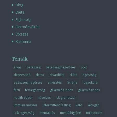
Blog
Diéta
Egészség
Életmódváltás
Étkezés
Kismama
Témák
alvás
betegség
betegségmegelőzés
böjt
depresszió
detox
divatdiéta
diéta
egészség
egészségmegőrzés
emésztés
fehérje
fogyókúra
férfi
férfiegészség
glikémiás index
glikémiásindex
health coach
hüvelyes
idegrendszer
immunrendszer
intermittent fasting
keto
ketogén
lelki egészség
mentalitás
mentálhigiéné
mikrobiom