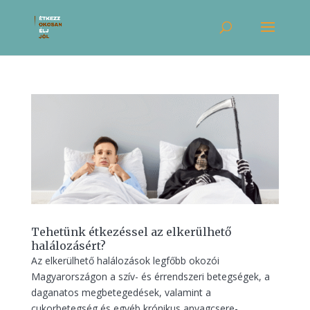
Tehetünk étkezéssel az elkerülhető
halálozásért?
Az elkerülhető halálozások legfőbb okozói
Magyarországon a szív- és érrendszeri betegségek, a
daganatos megbetegedések, valamint a
cukorbetegség és egyéb krónikus anyagcsere-