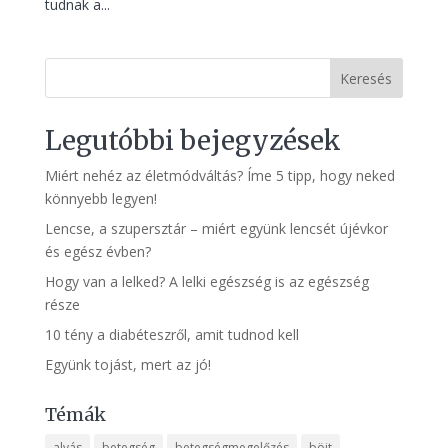
tudnak a...
Keresés
Legutóbbi bejegyzések
Miért nehéz az életmódváltás? Íme 5 tipp, hogy neked
könnyebb legyen!
Lencse, a szupersztár – miért együnk lencsét újévkor
és egész évben?
Hogy van a lelked? A lelki egészség is az egészség
része
10 tény a diabéteszről, amit tudnod kell
Együnk tojást, mert az jó!
Témák
alvás
betegség
betegségmegelőzés
böjt