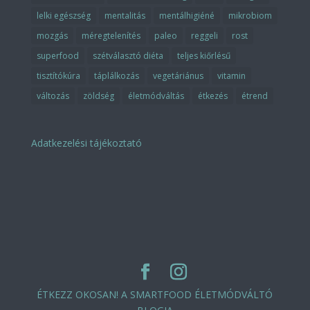
lelki egészség
mentalitás
mentálhigiéné
mikrobiom
mozgás
méregtelenítés
paleo
reggeli
rost
superfood
szétválasztó diéta
teljes kiőrlésű
tisztítókúra
táplálkozás
vegetáriánus
vitamin
változás
zöldség
életmódváltás
étkezés
étrend
Adatkezelési tájékoztató
ÉTKEZZ OKOSAN! A SMARTFOOD ÉLETMÓDVÁLTÓ