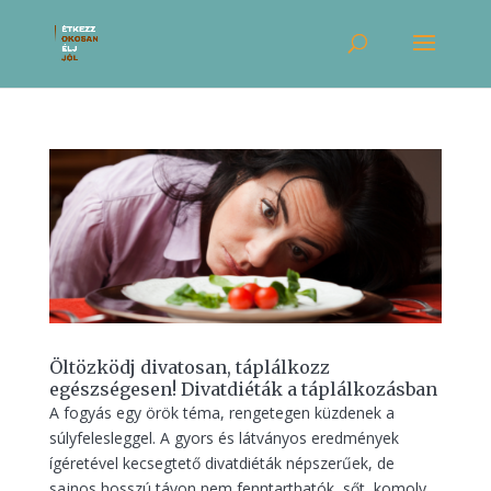
Öltözködj divatosan, táplálkozz
egészségesen! Divatdiéták a táplálkozásban
A fogyás egy örök téma, rengetegen küzdenek a
súlyfelesleggel. A gyors és látványos eredmények
ígéretével kecsegtető divatdiéták népszerűek, de
sajnos hosszú távon nem fenntarthatók, sőt, komoly