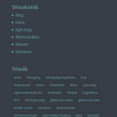
Témakörök
Blog
Diéta
Egészség
Életmódváltás
Étkezés
Kismama
Témák
alvás
betegség
betegségmegelőzés
böjt
depresszió
detox
divatdiéta
diéta
egészség
egészségmegőrzés
emésztés
fehérje
fogyókúra
férfi
férfiegészség
glikémiás index
glikémiásindex
health coach
hüvelyes
idegrendszer
immunrendszer
intermittent fasting
keto
ketogén