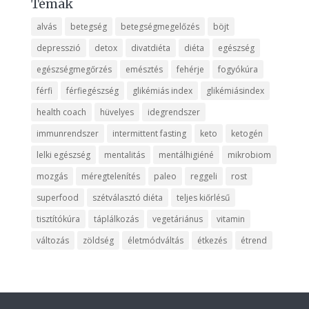
Témák
alvás
betegség
betegségmegelőzés
böjt
depresszió
detox
divatdiéta
diéta
egészség
egészségmegőrzés
emésztés
fehérje
fogyókúra
férfi
férfiegészség
glikémiás index
glikémiásindex
health coach
hüvelyes
idegrendszer
immunrendszer
intermittent fasting
keto
ketogén
lelki egészség
mentalitás
mentálhigiéné
mikrobiom
mozgás
méregtelenítés
paleo
reggeli
rost
superfood
szétválasztó diéta
teljes kiőrlésű
tisztítókúra
táplálkozás
vegetáriánus
vitamin
változás
zöldség
életmódváltás
étkezés
étrend