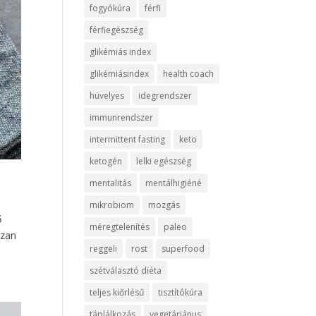
fogyókúra
férfi
férfiegészség
glikémiás index
glikémiásindex
health coach
hüvelyes
idegrendszer
immunrendszer
intermittent fasting
keto
ketogén
lelki egészség
mentalitás
mentálhigiéné
mikrobiom
mozgás
ő
méregtelenítés
paleo
ózan
reggeli
rost
superfood
szétválasztó diéta
teljes kiőrlésű
tisztítókúra
táplálkozás
vegetáriánus