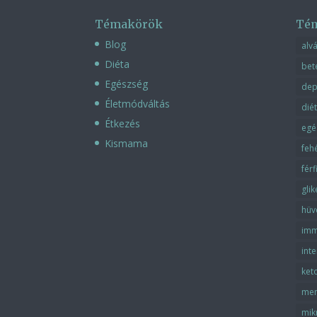
Témakörök
Té
Blog
alv
Diéta
bet
Egészség
dep
Életmódváltás
dié
Étkezés
egé
Kismama
feh
fér
gli
hüv
imm
inte
ket
men
mik