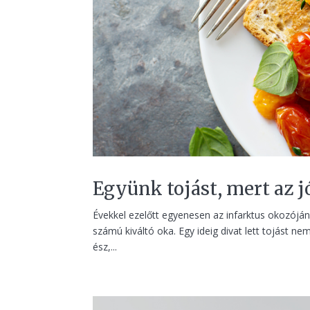
Együnk tojást, mert az j
Évekkel ezelőtt egyenesen az infarktus okozójána
számú kiváltó oka. Egy ideig divat lett tojást ne
ész,...