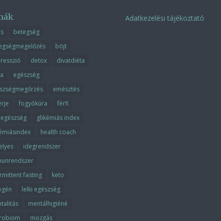
mák
Adatkezelési tájékoztató
ás
betegség
egségmegelőzés
böjt
resszió
detox
divatdiéta
ta
egészség
szségmegőrzés
emésztés
érje
fogyókúra
férfi
fiegészség
glikémiás index
kémiásindex
health coach
elyes
idegrendszer
unrendszer
rmittent fasting
keto
ogén
lelki egészség
talitás
mentálhigiéné
robiom
mozgás