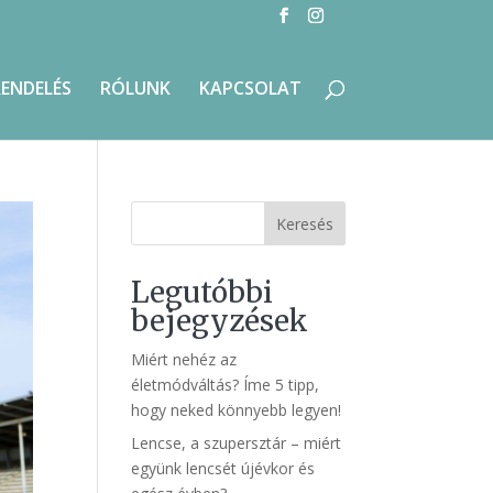
RENDELÉS
RÓLUNK
KAPCSOLAT
Keresés
Legutóbbi
bejegyzések
Miért nehéz az
életmódváltás? Íme 5 tipp,
hogy neked könnyebb legyen!
Lencse, a szupersztár – miért
együnk lencsét újévkor és