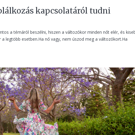
lálkozás kapcsolatáról tudni
os a témáról beszélni, hiszen a változókor minden nőt elér, és kise
jár a legtöbb esetben.Ha nő vagy, nem úszod meg a változókort.Ha