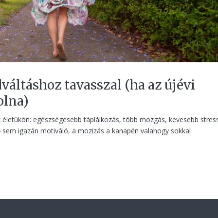
dváltáshoz tavasszal (ha az újévi
olna)
az életükön: egészségesebb táplálkozás, több mozgás, kevesebb stres
 idő sem igazán motiváló, a mozizás a kanapén valahogy sokkal