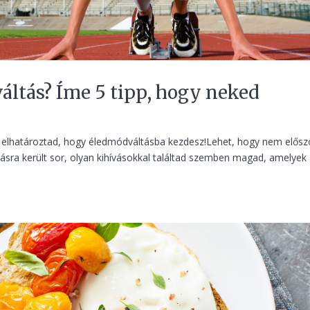
áltás? Íme 5 tipp, hogy neked
 is elhatároztad, hogy éledmódváltásba kezdesz!Lehet, hogy nem elős
ásra került sor, olyan kihívásokkal találtad szemben magad, amelyek