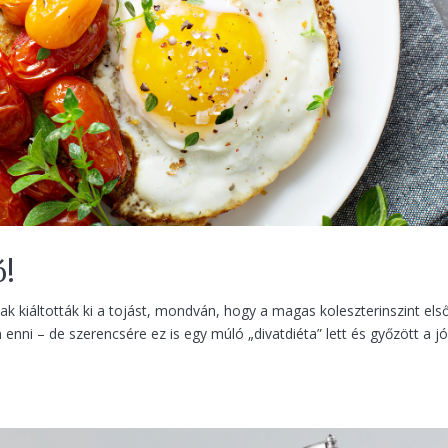
ó!
k kiáltották ki a tojást, mondván, hogy a magas koleszterinszint els
m enni – de szerencsére ez is egy múló „divatdiéta” lett és győzött a j