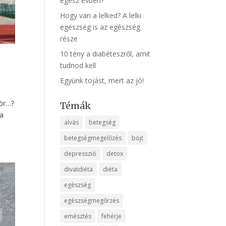
egész évben?
Hogy van a lelked? A lelki
egészség is az egészség
része
10 tény a diabéteszről, amit
tudnod kell
Együnk tojást, mert az jó!
zör…?
Témák
 a
alvás
betegség
betegségmegelőzés
böjt
depresszió
detox
divatdiéta
diéta
egészség
egészségmegőrzés
emésztés
fehérje