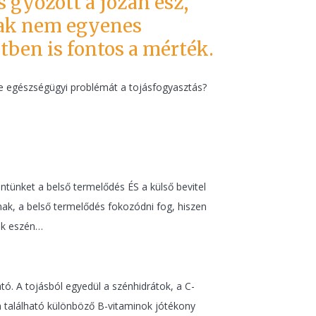
s győzött a józan ész,
snak nem egyenes
tben is fontos a mérték.
oz-e egészségügyi problémát a tojásfogyasztás?
ntünket a belső termelődés ÉS a külső bevitel
nak, a belső termelődés fokozódni fog, hiszen
ták eszén…
ó. A tojásból egyedül a szénhidrátok, a C-
an található különböző B-vitaminok jótékony