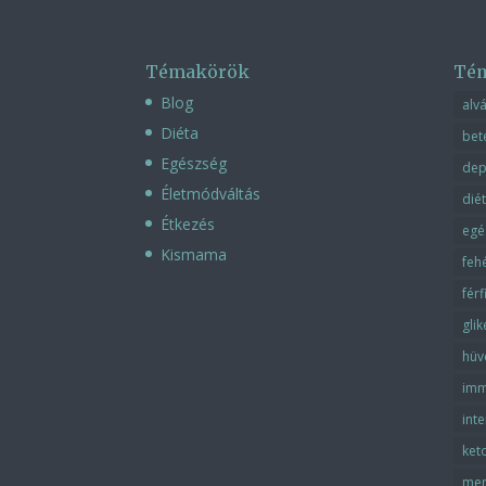
Témakörök
Té
Blog
alv
Diéta
bet
Egészség
dep
Életmódváltás
dié
Étkezés
egé
Kismama
feh
fér
gli
hüv
imm
inte
ket
men