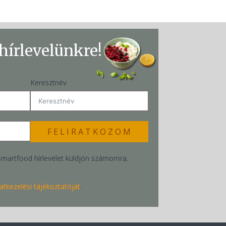
 hírlevelünkre!
Keresztnév
F E L I R A T K O Z O M
Smartfood hírlevelet küldjön számomra.
atkezelési tájékoztatóját
.