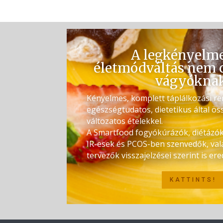
A legkényelm
életmódváltás nem 
vágyókna
Kényelmes, komplett táplálkozási re
egészségtudatos, dietetikus által öss
változatos ételekkel.
A Smartfood fogyókúrázók, diétázók
IR-esek és PCOS-ben szenvedők, val
tervezők visszajelzései szerint is e
KATTINTS!