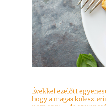
Évekkel ezelőtt egyenese
hogy a magas koleszterin