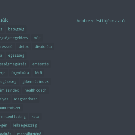
mák
Adatkezelési tájékoztató
ás
betegség
egségmegelőzés
böjt
resszió
detox
divatdiéta
ta
egészség
szségmegőrzés
emésztés
érje
fogyókúra
férfi
fiegészség
glikémiás index
kémiásindex
health coach
elyes
idegrendszer
unrendszer
rmittent fasting
keto
ogén
lelki egészség
talitás
mentálhigiéné