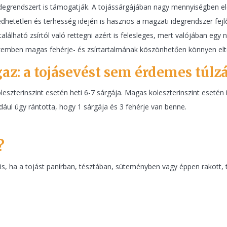
 idegrendszert is támogatják. A tojássárgájában nagy mennyiségben e
etetlen és terhesség idején is hasznos a magzati idegrendszer fejlő
lálható zsírtól való rettegni azért is felesleges, mert valójában egy 
szemben magas fehérje- és zsírtartalmának köszönhetően könnyen eltelí
z: a tojásevést sem érdemes túlzá
szterinszint esetén heti 6-7 sárgája. Magas koleszterinszint esetén i
dául úgy rántotta, hogy 1 sárgája és 3 fehérje van benne.
?
s, ha a tojást panírban, tésztában, süteményben vagy éppen rakott, 