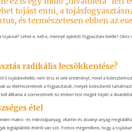
e ez is egy múló „divatdiéta” lett é
ehet tojást enni, a tojásfogyasztá
tus, és természetesen ebben az ese
 a tojással? Lehet-e, kell-e, mennyit ajánlott fogyasztani belőle? Ok
asztás radikális lecsökkentése?
0 tojásbevitellel, nem érsz el vele eredményt, mivel a koleszterinszi
ak az élelmiszereknek a fogyasztását, melyek koleszterint tartalmaz
ell állítania a szervezetnek! Az emberi test megint túljárt a divatdié
szséges étel
inden makro- és mikrotápanyag, vitamin és ásványi anyag megtalálhat
egyik legtáplálóbb ételről van szó. Fontos megemlíteni, hogy a tojásb