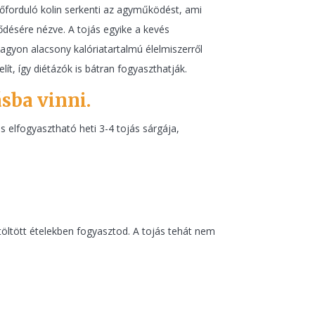
lőforduló kolin serkenti az agyműködést, ami
désére nézve. A tojás egyike a kevés
nagyon alacsony kalóriatartalmú élelmiszerről
t, így diétázók is bátran fogyaszthatják.
sba vinni.
s elfogyasztható heti 3-4 tojás sárgája,
töltött ételekben fogyasztod. A tojás tehát nem