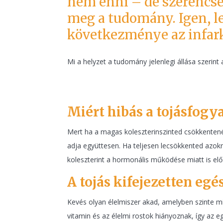
nem enni – de szerencsér
meg a tudomány. Igen, l
következménye az infark
Mi a helyzet a tudomány jelenlegi állása szerint
Miért hibás a tojásfogy
Mert ha a magas koleszterinszinted csökkentenéd 
adja együttesen. Ha teljesen lecsökkented azokn
koleszterint a hormonális működése miatt is elő k
A tojás kifejezetten egé
Kevés olyan élelmiszer akad, amelyben szinte m
vitamin és az élelmi rostok hiányoznak, így az 