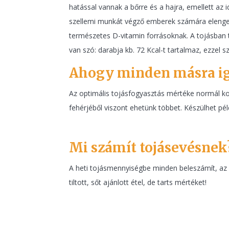
hatással vannak a bőrre és a hajra, emellett az
szellemi munkát végző emberek számára elengedh
természetes D-vitamin forrásoknak. A tojásban ta
van szó: darabja kb. 72 Kcal-t tartalmaz, ezzel 
Ahogy minden másra iga
Az optimális tojásfogyasztás mértéke normál kole
fehérjéből viszont ehetünk többet. Készülhet pél
Mi számít tojásevésnek
A heti tojásmennyiségbe minden beleszámít, az i
tiltott, sőt ajánlott étel, de tarts mértéket!