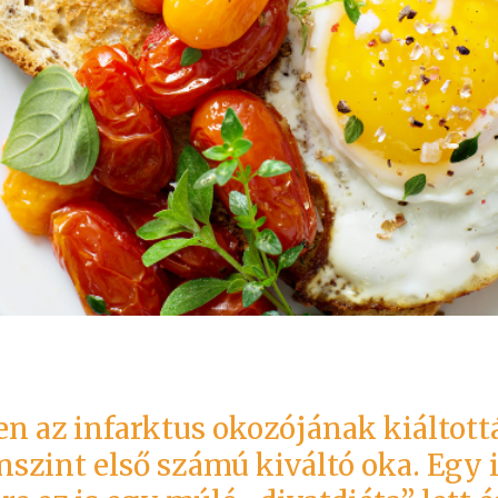
n az infarktus okozójának kiáltott
szint első számú kiváltó oka. Egy id