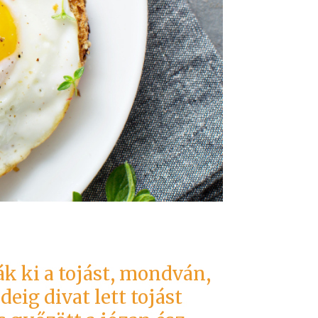
ák ki a tojást, mondván,
eig divat lett tojást