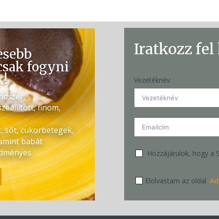
Iratkozz fel
esebb
csak fogyni
k!
Vezetéknév
ndszer,
zeállított, finom,
, sőt, cukorbetegek,
amint babát
redményes.
Hozzájárulok, hogy a 
Elolvastam az oldal
Ad