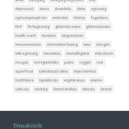
depresszió
detox
divatdiéta
diéta
egészség
egészségmegőrzés
emésztés
fehérje
fogyókúra
férfi
férfiegészség
glikémiás index
glikémiásindex
health coach
hüvelyes
idegrendszer
immunrendszer
intermittent fasting
keto
ketogén
lelki egészség
mentalitás
mentálhigiéné
mikrobiom
mozgás
méregtelenítés
paleo
reggeli
rost
superfood
szétválasztó diéta
teljes kiőrlésű
tisztítókúra
táplálkozás
vegetáriánus
vitamin
változás
zöldség
életmódváltás
étkezés
étrend
Témakörök