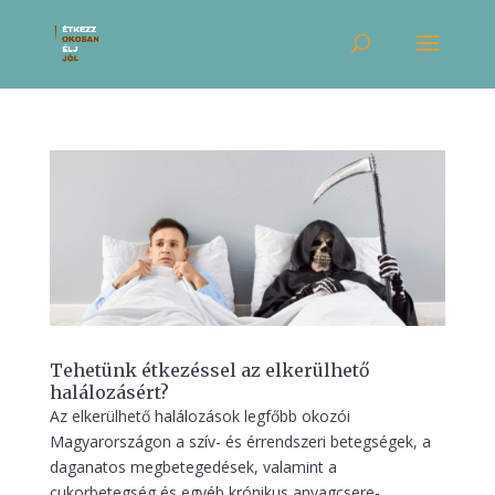
Tehetünk étkezéssel az elkerülhető
halálozásért?
Az elkerülhető halálozások legfőbb okozói
Magyarországon a szív- és érrendszeri betegségek, a
daganatos megbetegedések, valamint a
cukorbetegség és egyéb krónikus anyagcsere-