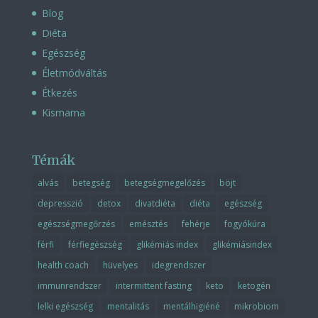
Blog
Diéta
Egészség
Életmódváltás
Étkezés
Kismama
Témák
alvás
betegség
betegségmegelőzés
böjt
depresszió
detox
divatdiéta
diéta
egészség
egészségmegőrzés
emésztés
fehérje
fogyókúra
férfi
férfiegészség
glikémiás index
glikémiásindex
health coach
hüvelyes
idegrendszer
immunrendszer
intermittent fasting
keto
ketogén
lelki egészség
mentalitás
mentálhigiéné
mikrobiom