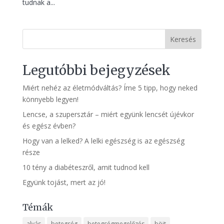
tudnak a...
Keresés
Legutóbbi bejegyzések
Miért nehéz az életmódváltás? Íme 5 tipp, hogy neked
könnyebb legyen!
Lencse, a szupersztár – miért együnk lencsét újévkor
és egész évben?
Hogy van a lelked? A lelki egészség is az egészség
része
10 tény a diabéteszről, amit tudnod kell
Együnk tojást, mert az jó!
Témák
alvás
betegség
betegségmegelőzés
böjt