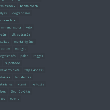
kémiásindex
health coach
elyes
idegrendszer
unrendszer
rmittent fasting
keto
ogén
lelki egészség
talitás
mentálhigiéné
robiom
mozgás
egtelenítés
paleo
reggeli
t
superfood
tválasztó diéta
teljes kiőrlésű
títókúra
táplálkozás
etáriánus
vitamin
változás
dség
életmódváltás
ezés
étrend