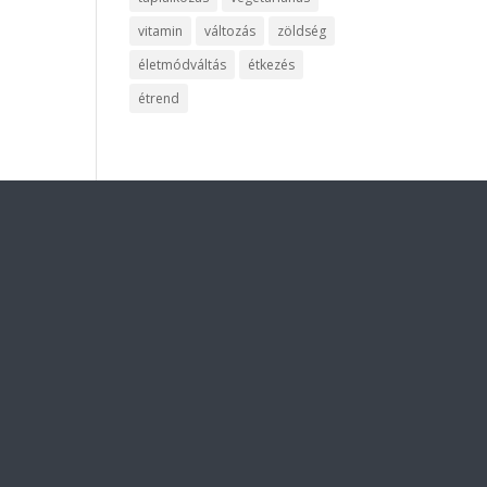
vitamin
változás
zöldség
életmódváltás
étkezés
étrend