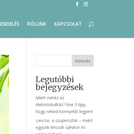
RENDELÉS
RÓLUNK
KAPCSOLAT
Keresés
Legutóbbi
bejegyzések
Miért nehéz az
életmódváltás? Íme 5 tipp,
hogy neked könnyebb legyen!
Lencse, a szupersztár – miért
együnk lencsét újévkor és