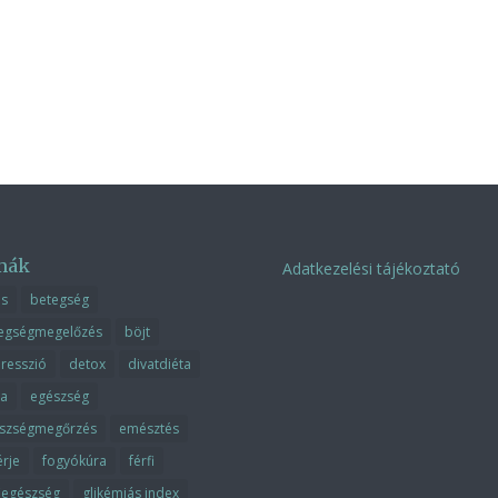
mák
Adatkezelési tájékoztató
ás
betegség
egségmegelőzés
böjt
resszió
detox
divatdiéta
ta
egészség
szségmegőrzés
emésztés
érje
fogyókúra
férfi
fiegészség
glikémiás index