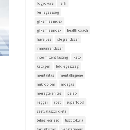
fogyókúra
férfi
férfiegészség
glikémiás index
glikémiásindex
health coach
hüvelyes
idegrendszer
immunrendszer
intermittent fasting
keto
ketogén
lelki egészség
mentalitás
mentálhigiéné
mikrobiom
mozgás
méregtelenítés
paleo
reggeli
rost
superfood
szétválasztó diéta
teljes kiőrlésű
tisztítókúra
táplálkozás
vegetáriánus