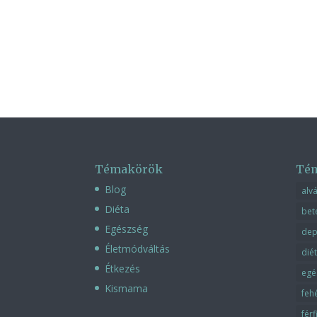
Témakörök
Té
Blog
alv
Diéta
bet
Egészség
dep
Életmódváltás
dié
Étkezés
egé
Kismama
feh
fér