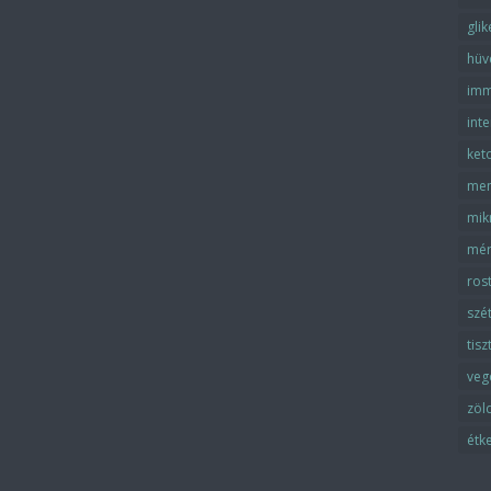
gli
hüv
imm
inte
ket
men
mik
mér
ros
szé
tisz
veg
zöl
étk