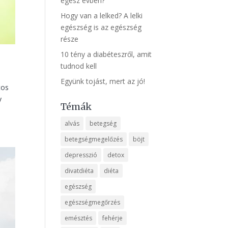
egész évben?
Hogy van a lelked? A lelki
egészség is az egészség
része
10 tény a diabéteszről, amit
tudnod kell
Együnk tojást, mert az jó!
tos
y
Témák
alvás
betegség
betegségmegelőzés
böjt
depresszió
detox
divatdiéta
diéta
egészség
egészségmegőrzés
emésztés
fehérje