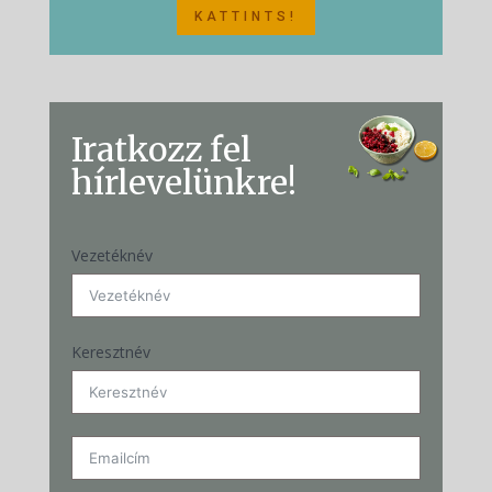
KATTINTS!
Iratkozz fel
hírlevelünkre!
Vezetéknév
Keresztnév