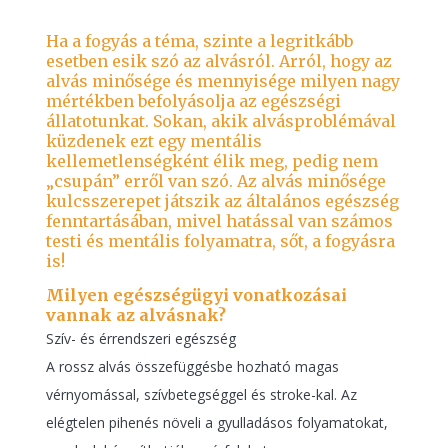
Ha a fogyás a téma, szinte a legritkább
esetben esik szó az alvásról. Arról, hogy az
alvás minősége és mennyisége milyen nagy
mértékben befolyásolja az egészségi
állatotunkat. Sokan, akik alvásproblémával
küzdenek ezt egy mentális
kellemetlenségként élik meg, pedig nem
„csupán” erről van szó. Az alvás minősége
kulcsszerepet játszik az általános egészség
fenntartásában, mivel hatással van számos
testi és mentális folyamatra, sőt, a fogyásra
is!
Milyen egészségügyi vonatkozásai
vannak az alvásnak?
Szív- és érrendszeri egészség
A rossz alvás összefüggésbe hozható magas
vérnyomással, szívbetegséggel és stroke-kal. Az
elégtelen pihenés növeli a gyulladásos folyamatokat,