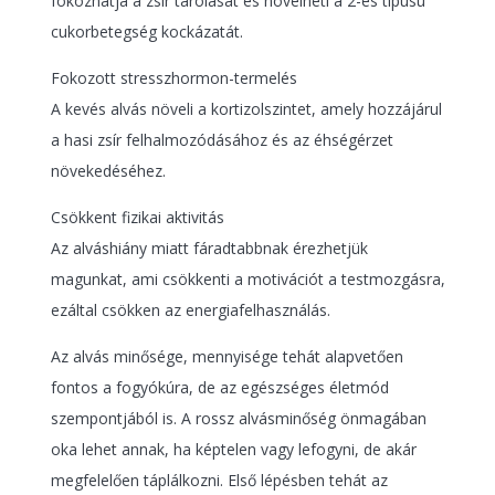
fokozhatja a zsír tárolását és növelheti a 2-es típusú
cukorbetegség kockázatát.
Fokozott stresszhormon-termelés
A kevés alvás növeli a kortizolszintet, amely hozzájárul
a hasi zsír felhalmozódásához és az éhségérzet
növekedéséhez.
Csökkent fizikai aktivitás
Az alváshiány miatt fáradtabbnak érezhetjük
magunkat, ami csökkenti a motivációt a testmozgásra,
ezáltal csökken az energiafelhasználás.
Az alvás minősége, mennyisége tehát alapvetően
fontos a fogyókúra, de az egészséges életmód
szempontjából is. A rossz alvásminőség önmagában
oka lehet annak, ha képtelen vagy lefogyni, de akár
megfelelően táplálkozni. Első lépésben tehát az