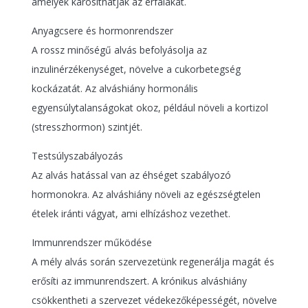
amelyek károsíthatják az érfalakat.
Anyagcsere és hormonrendszer
A rossz minőségű alvás befolyásolja az
inzulinérzékenységet, növelve a cukorbetegség
kockázatát. Az alváshiány hormonális
egyensúlytalanságokat okoz, például növeli a kortizol
(stresszhormon) szintjét.
Testsúlyszabályozás
Az alvás hatással van az éhséget szabályozó
hormonokra. Az alváshiány növeli az egészségtelen
ételek iránti vágyat, ami elhízáshoz vezethet.
Immunrendszer működése
A mély alvás során szervezetünk regenerálja magát és
erősíti az immunrendszert. A krónikus alváshiány
csökkentheti a szervezet védekezőképességét, növelve