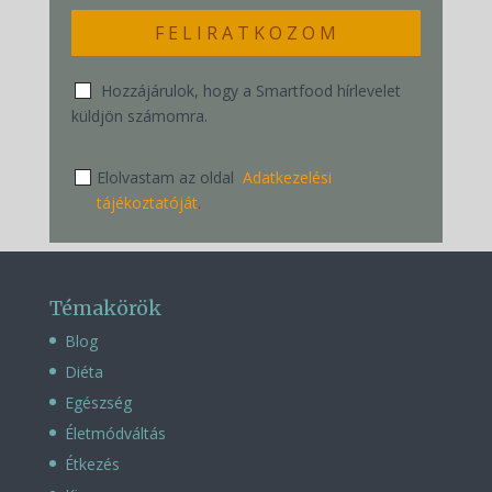
F E L I R A T K O Z O M
Hozzájárulok, hogy a Smartfood hírlevelet
küldjön számomra.
Elolvastam az oldal
Adatkezelési
tájékoztatóját
.
Témakörök
Blog
Diéta
Egészség
Életmódváltás
Étkezés