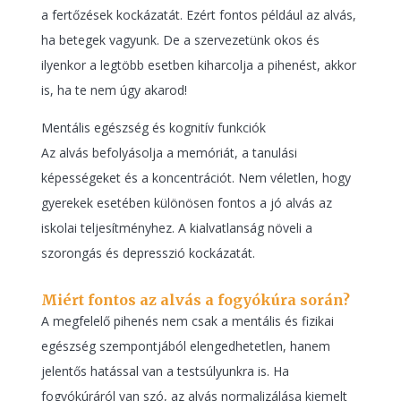
a fertőzések kockázatát. Ezért fontos például az alvás,
ha betegek vagyunk. De a szervezetünk okos és
ilyenkor a legtöbb esetben kiharcolja a pihenést, akkor
is, ha te nem úgy akarod!
Mentális egészség és kognitív funkciók
Az alvás befolyásolja a memóriát, a tanulási
képességeket és a koncentrációt. Nem véletlen, hogy
gyerekek esetében különösen fontos a jó alvás az
iskolai teljesítményhez. A kialvatlanság növeli a
szorongás és depresszió kockázatát.
Miért fontos az alvás a fogyókúra során?
A megfelelő pihenés nem csak a mentális és fizikai
egészség szempontjából elengedhetetlen, hanem
jelentős hatással van a testsúlyunkra is. Ha
fogyókúráról van szó, az alvás normalizálása kiemelt