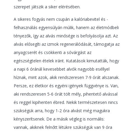
szerepet játszik a siker elérésében.
A sikeres fogyás nem csupán a kalóriabevitel és -
felhasználás egyensúlyán múlik, hanem az életmódbeli
tényezők, így az alvás minősége is befolyásolja azt. Az
alvás elősegíti az izmok regenerálódását, támogatja az
anyagcserét és csökkenti a sóvárgást az
egészségtelen ételek iránt. Kutatások kimutatták, hogy
a napi 6 óránál kevesebbet alvók nagyobb eséllyel
híznak, mint azok, akik rendszeresen 7-9 órát alszanak.
Persze, ez életkor és egyéni igények függvénye is. Van,
aki rendszeresen 5-6 órát tölt mély, pihentető alvással
és reggel kipihenten ébred. Nekik természetesen nincs
szükségük arra, hogy 1-2 óra alvást még magukra
kényszerítsenek. De a másik végleg is normális:
vannak, akiknek felnőtt létükre szükségük van 9 óra