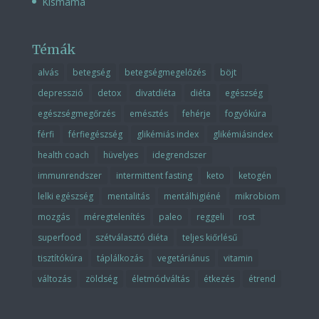
Kismama
Témák
alvás
betegség
betegségmegelőzés
böjt
depresszió
detox
divatdiéta
diéta
egészség
egészségmegőrzés
emésztés
fehérje
fogyókúra
férfi
férfiegészség
glikémiás index
glikémiásindex
health coach
hüvelyes
idegrendszer
immunrendszer
intermittent fasting
keto
ketogén
lelki egészség
mentalitás
mentálhigiéné
mikrobiom
mozgás
méregtelenítés
paleo
reggeli
rost
superfood
szétválasztó diéta
teljes kiőrlésű
tisztítókúra
táplálkozás
vegetáriánus
vitamin
változás
zöldség
életmódváltás
étkezés
étrend