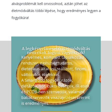
alvásproblémát kell orvosolnod, aztán jöhet az
életmódváltás többi lépése, hogy eredményes legyen a
fogyókúra!
A legkényelmesebb életmódváltás
nem csak fogyni vágyóknak!
Kényelmes, komplett táplálkozási
rendszer, egészségtudatos,
dietetikus által összeállított, finom,
változatos ételekkel.
A Smartfood fogyókúrázók,
diétázók, sőt, cukorbetegek, IR-esek
és PCOS-ben szenvedők, valamint
babát tervezők visszajelzései szerint
is eredményes.